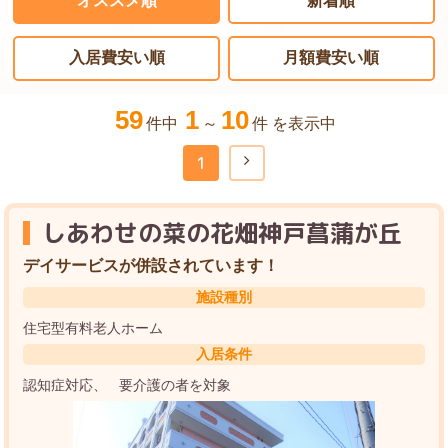
オススメ順
新着順
入居費安い順
月額費安い順
59
1
10
件中
～
件 を表示中
1
しあわせの菜の花畑神戸菖蒲が丘
デイサービスが併設されています！
施設種別
住宅型有料老人ホーム
入居条件
認知症対応
要介護の者を対象