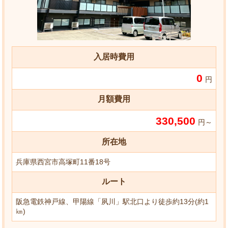
入居時費用
0
円
月額費用
330,500
円～
所在地
兵庫県西宮市高塚町11番18号
ルート
阪急電鉄神戸線、甲陽線「夙川」駅北口より徒歩約13分(約1
㎞)