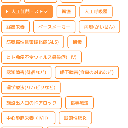
人工肛門・ストマ
褥瘡
人工呼吸器
経鼻栄養
ペースメーカー
疥癬(かいせん)
筋萎縮性側索硬化症(ALS)
梅毒
ヒト免疫不全ウイルス感染症(HIV)
認知障害(徘徊など)
嚥下障害(食事の対応など)
理学療法(リハビリなど)
施設出入口のドアロック
食事療法
中心静脈栄養（IVH）
誤嚥性肺炎