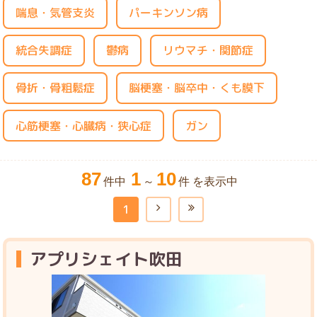
喘息・気管支炎
パーキンソン病
統合失調症
鬱病
リウマチ・関節症
骨折・骨粗鬆症
脳梗塞・脳卒中・くも膜下
心筋梗塞・心臓病・狭心症
ガン
87
1
10
件中
～
件 を表示中
1
アプリシェイト吹田