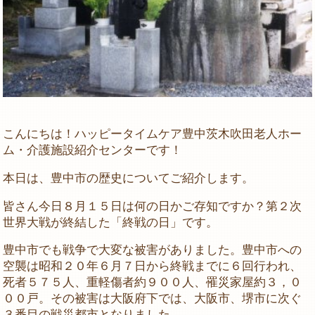
こんにちは！ハッピータイムケア豊中茨木吹田老人ホー
ム・介護施設紹介センターです！
本日は、豊中市の歴史についてご紹介します。
皆さん今日８月１５日は何の日かご存知ですか？第２次
世界大戦が終結した「終戦の日」です。
豊中市でも戦争で大変な被害がありました。豊中市への
空襲は昭和２０年６月７日から終戦までに６回行われ、
死者５７５人、重軽傷者約９００人、罹災家屋約３，０
００戸。その被害は大阪府下では、大阪市、堺市に次ぐ
３番目の戦災都市となりました。