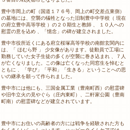
豊中市岡上の町（国道１７６号、岡上の町交差点東側）
の墓地には、空襲の犠牲となった旧制豊中中学校（ 現在
の府立豊中高等学校 ）の２０期生と教師 、 １０人への
慰霊の意を込め 、「憶念」の碑が建立されました。
豊中市役所近くにある府立桜塚高等学校の南館玄関内に
は、「 ほむら野 」 少女像があります。徒動員で工場に
勤務していた女子生徒の多くが空襲に巻き込まれ 、７人
が亡くなりました。この像は亡くなった同窓生を悼むと
ともに 、「学び」「平和」「生きる」ということへの思
いの継承を願って作られました。
豊中市には他にも、三国金属工業（豊南町西）の慰霊碑
や旧牛立火の見やぐら（庄内東町）、二軒家公園（豊南
町南）の慰霊碑などが建立されています。
豊中市にお住いの高齢者の方には戦争を経験された方も