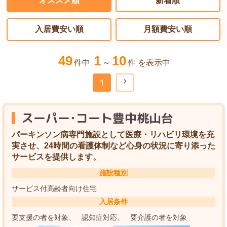
オススメ順
新着順
入居費安い順
月額費安い順
49
1
10
件中
～
件 を表示中
1
スーパー･コート豊中桃山台
パーキンソン病専門施設として医療・リハビリ環境を充
実させ、24時間の看護体制など心身の状況に寄り添った
サービスを提供します。
施設種別
サービス付高齢者向け住宅
入居条件
要支援の者を対象
認知症対応
要介護の者を対象