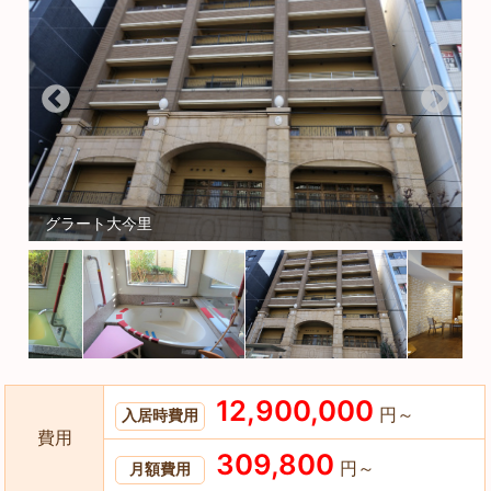
グラート大今里
12,900,000
円～
入居時費用
費用
309,800
円～
月額費用