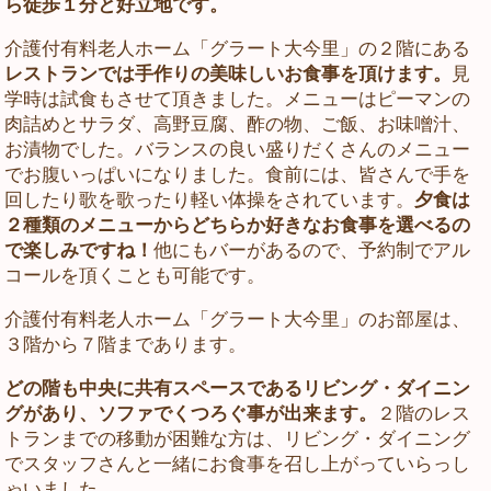
ら徒歩１分と好立地です。
介護付有料老人ホーム「グラート大今里」の２階にある
レストランでは手作りの美味しいお食事を頂けます。
見
学時は試食もさせて頂きました。メニューはピーマンの
肉詰めとサラダ、高野豆腐、酢の物、ご飯、お味噌汁、
お漬物でした。バランスの良い盛りだくさんのメニュー
でお腹いっぱいになりました。食前には、皆さんで手を
回したり歌を歌ったり軽い体操をされています。
夕食は
２種類のメニューからどちらか好きなお食事を選べるの
で楽しみですね！
他にもバーがあるので、予約制でアル
コールを頂くことも可能です。
介護付有料老人ホーム「グラート大今里」のお部屋は、
３階から７階まであります。
どの階も中央に共有スペースであるリビング・ダイニン
グがあり、ソファでくつろぐ事が出来ます。
２階のレス
トランまでの移動が困難な方は、リビング・ダイニング
でスタッフさんと一緒にお食事を召し上がっていらっし
ゃいました。