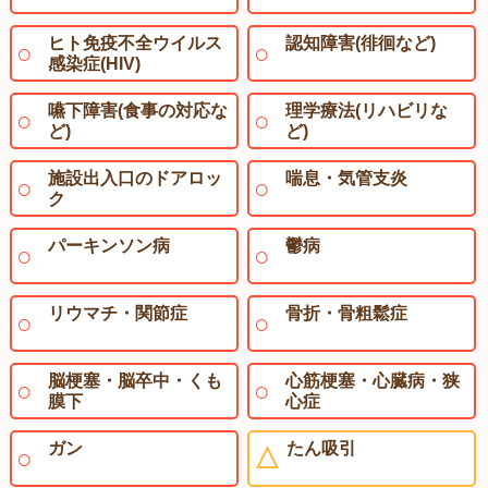
ヒト免疫不全ウイルス
認知障害(徘徊など)
感染症(HIV)
嚥下障害(食事の対応な
理学療法(リハビリな
ど)
ど)
施設出入口のドアロッ
喘息・気管支炎
ク
パーキンソン病
鬱病
リウマチ・関節症
骨折・骨粗鬆症
脳梗塞・脳卒中・くも
心筋梗塞・心臓病・狭
膜下
心症
ガン
たん吸引