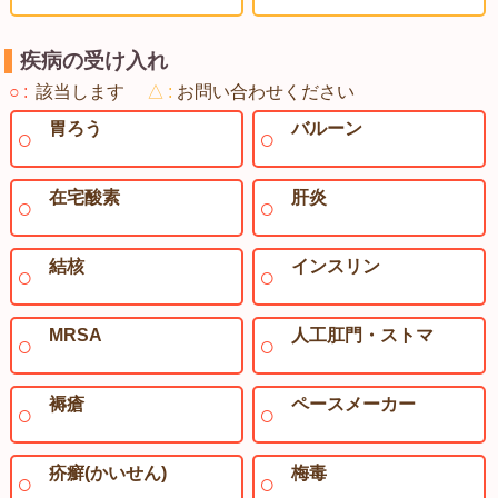
疾病の受け入れ
○
該当します
△
お問い合わせください
胃ろう
バルーン
在宅酸素
肝炎
結核
インスリン
MRSA
人工肛門・ストマ
褥瘡
ペースメーカー
疥癬(かいせん)
梅毒