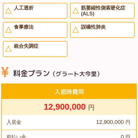
人工透析
筋萎縮性側索硬化症
(ALS)
食事療法
誤嚥性肺炎
統合失調症
料金プラン
（グラート大今里）
入居時費用
12,900,000
円
12,900,000
入居金
円
0
前払い金
円