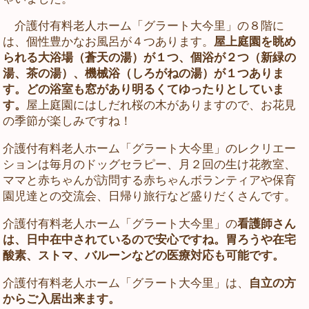
介護付有料老人ホーム「グラート大今里」の８階に
は、個性豊かなお風呂が４つあります。
屋上庭園を眺め
られる大浴場（蒼天の湯）が１つ、個浴が２つ（新緑の
湯、茶の湯）、機械浴（しろがねの湯）が１つありま
す。どの浴室も窓があり明るくてゆったりとしていま
す。
屋上庭園にはしだれ桜の木がありますので、お花見
の季節が楽しみですね！
介護付有料老人ホーム「グラート大今里」のレクリエー
ションは毎月のドッグセラピー、月２回の生け花教室、
ママと赤ちゃんが訪問する赤ちゃんボランティアや保育
園児達との交流会、日帰り旅行など盛りだくさんです。
介護付有料老人ホーム「グラート大今里」の
看護師さん
は、日中在中されているので安心ですね。胃ろうや在宅
酸素、ストマ、バルーンなどの医療対応も可能です。
介護付有料老人ホーム「グラート大今里」は、
自立の方
からご入居出来ます。