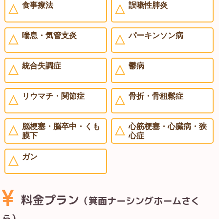
食事療法
誤嚥性肺炎
喘息・気管支炎
パーキンソン病
統合失調症
鬱病
リウマチ・関節症
骨折・骨粗鬆症
脳梗塞・脳卒中・くも
心筋梗塞・心臓病・狭
膜下
心症
ガン
料金プラン
（箕面ナーシングホームさく
ら）