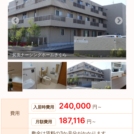
箕面ナーシングホームさくら
240,000
円～
入居時費用
費用
187,116
円～
月額費用
敷金は賃料の3か月分がかかります。