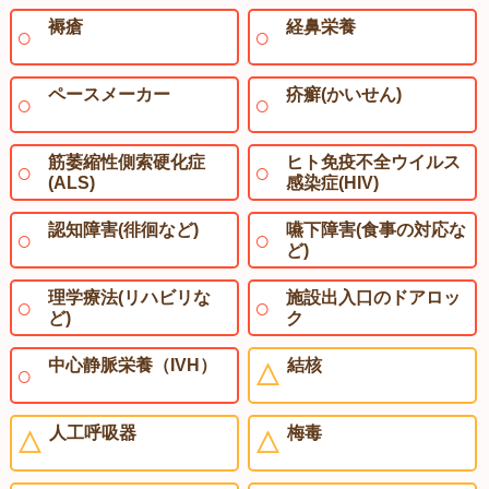
褥瘡
経鼻栄養
ペースメーカー
疥癬(かいせん)
筋萎縮性側索硬化症
ヒト免疫不全ウイルス
(ALS)
感染症(HIV)
認知障害(徘徊など)
嚥下障害(食事の対応な
ど)
理学療法(リハビリな
施設出入口のドアロッ
ど)
ク
中心静脈栄養（IVH）
結核
人工呼吸器
梅毒