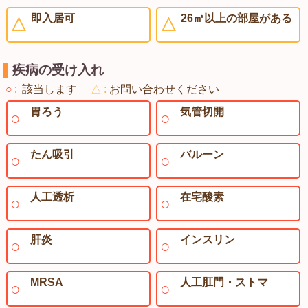
即入居可
26㎡以上の部屋がある
疾病の受け入れ
○
該当します
△
お問い合わせください
胃ろう
気管切開
たん吸引
バルーン
人工透析
在宅酸素
肝炎
インスリン
MRSA
人工肛門・ストマ