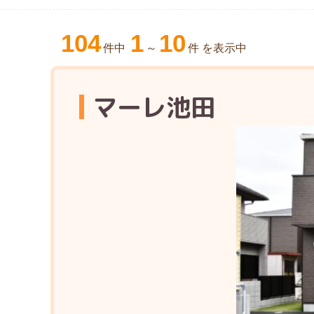
104
1
10
件中
～
件 を表示中
マーレ池田