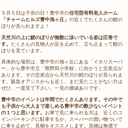
５月５日は子供の日！豊中市の
住宅型有料老人ホーム
「チャームヒルズ豊中旭ヶ丘」
の近くでたくさんの鯉の
ぼりが見られますよ！
天竺川の上に鯉のぼりが無数に泳いでいる姿は圧巻で
す。
たくさんの見物人が足を止めて、立ち止まって鯉の
ぼりを見ています。
具体的な場所は、豊中市の旭ヶ丘にある「イカリスーパ
ー」から豊中市立「熊野田小学校」に向かうと交差点が
あります。その交差点から天竺川の鯉のぼりが見られま
す。阪急オアシスからも近く、まだ見たことがない方は
ぜひ、一度見て下さい。一見の価値ありです。
豊中市のイベントは年間でたくさんあります。その中で
も子供から大人まで楽しめる豊中市の数少ないイベント
の１つと思います。
お車で見に来られる方は、近くのコ
インパーキングに駐車するか、スーパーの買い物ついで
に車を止めて、見物をオススメします。見物は無償で